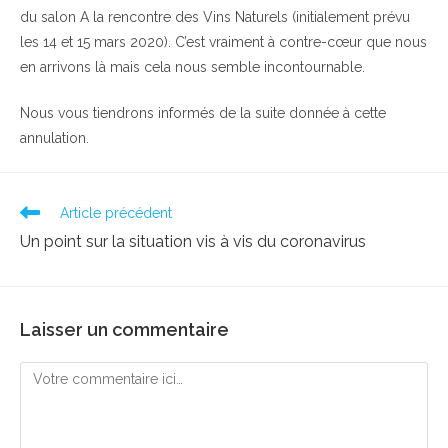
du salon A la rencontre des Vins Naturels (initialement prévu
les 14 et 15 mars 2020). C’est vraiment à contre-cœur que nous
en arrivons là mais cela nous semble incontournable.
Nous vous tiendrons informés de la suite donnée à cette
annulation.
Read
Article précédent
more
Un point sur la situation vis à vis du coronavirus
articles
Laisser un commentaire
Comment