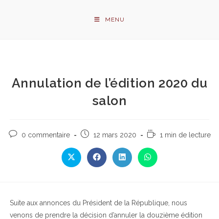
Skip
to
MENU
content
Annulation de l’édition 2020 du
salon
Commentaires
Publication
Temps
0 commentaire
12 mars 2020
1 min de lecture
de
publiée :
de
la
lecture :
Ouvrir
Ouvrir
Ouvrir
Ouvrir
publication :
dans
dans
dans
dans
une
une
une
une
autre
autre
autre
autre
fenêtre
fenêtre
fenêtre
fenêtre
Suite aux annonces du Président de la République, nous
venons de prendre la décision d’annuler la douzième édition