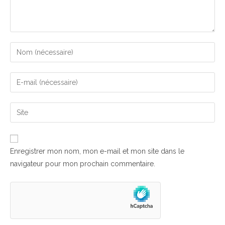
Enter
your
name
Enter
or
your
username
email
Saisir
to
address
l’URL
comment
to
de
comment
votre
Enregistrer mon nom, mon e-mail et mon site dans le
site
navigateur pour mon prochain commentaire.
(facultatif)