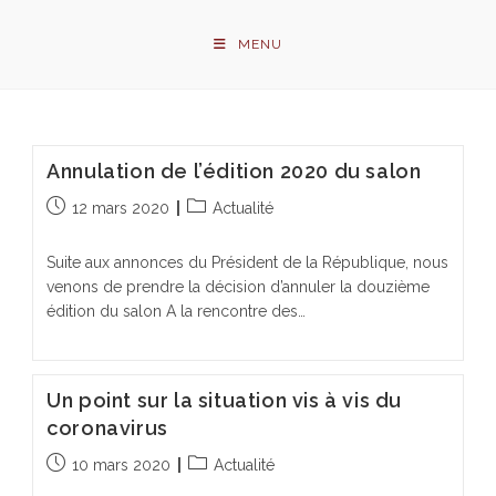
Skip
to
MENU
content
Annulation de l’édition 2020 du salon
Publication
Post
12 mars 2020
Actualité
publiée :
category:
Suite aux annonces du Président de la République, nous
venons de prendre la décision d’annuler la douzième
édition du salon A la rencontre des…
Un point sur la situation vis à vis du
coronavirus
Publication
Post
10 mars 2020
Actualité
publiée :
category: