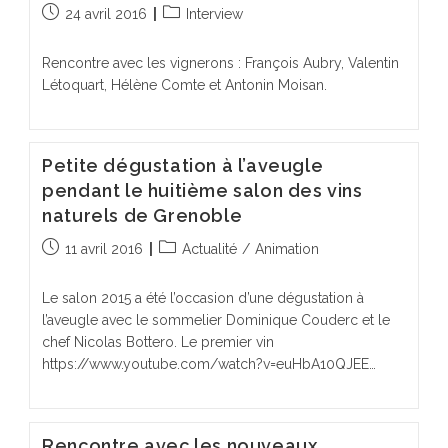
Publication
Post
24 avril 2016
Interview
publiée :
category:
Rencontre avec les vignerons : François Aubry, Valentin
Létoquart, Hélène Comte et Antonin Moisan.
Petite dégustation à l’aveugle
pendant le huitième salon des vins
naturels de Grenoble
Publication
Post
11 avril 2016
Actualité
/
Animation
publiée :
category:
Le salon 2015 a été l’occasion d’une dégustation à
l’aveugle avec le sommelier Dominique Couderc et le
chef Nicolas Bottero. Le premier vin
https://www.youtube.com/watch?v=euHbA10QJEE…
Rencontre avec les nouveaux