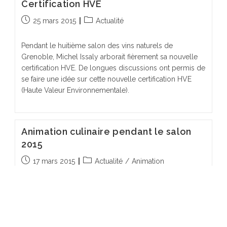
Certification HVE
Publication
Post
25 mars 2015
Actualité
publiée :
category:
Pendant le huitième salon des vins naturels de
Grenoble, Michel Issaly arborait fièrement sa nouvelle
certification HVE. De longues discussions ont permis de
se faire une idée sur cette nouvelle certification HVE
(Haute Valeur Environnementale).
Animation culinaire pendant le salon
2015
Publication
Post
17 mars 2015
Actualité
/
Animation
publiée :
category:
La huitième édition du salon À la rencontre des vins
naturels sera le cadre d’une animation culinaire. Le
principe de cette animation repose sur le triptyque…