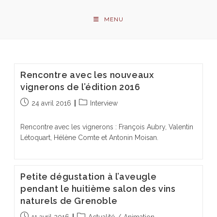
Skip
to
MENU
content
Rencontre avec les nouveaux
vignerons de l’édition 2016
Publication
Post
24 avril 2016
Interview
publiée :
category:
Rencontre avec les vignerons : François Aubry, Valentin
Létoquart, Hélène Comte et Antonin Moisan.
Petite dégustation à l’aveugle
pendant le huitième salon des vins
naturels de Grenoble
Publication
Post