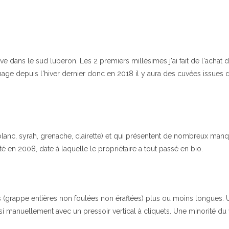
ve dans le sud luberon. Les 2 premiers millésimes j'ai fait de l'achat 
mage depuis l'hiver dernier donc en 2018 il y aura des cuvées issues de
ni blanc, syrah, grenache, clairette) et qui présentent de nombreux ma
é en 2008, date à laquelle le propriétaire a tout passé en bio.
 (grappe entières non foulées non éraflées) plus ou moins longues.
ssi manuellement avec un pressoir vertical à cliquets. Une minorité du vi