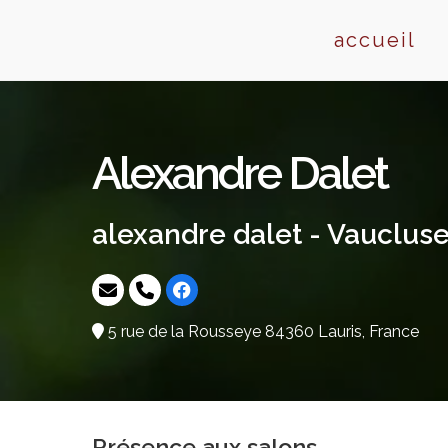
Skip
to
accueil
content
Alexandre Dalet
alexandre dalet - Vauclus
5 rue de la Rousseye 84360 Lauris, France
Présence aux salons