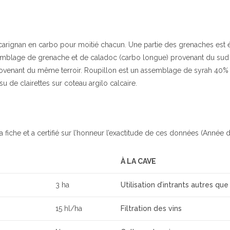
e carignan en carbo pour moitié chacun. Une partie des grenaches est
semblage de grenache et de caladoc (carbo longue) provenant du sud v
venant du même terroir. Roupillon est un assemblage de syrah 40% 
su de clairettes sur coteau argilo calcaire.
a fiche et a certifié sur l’honneur l’exactitude de ces données (Année d
À LA CAVE
3 ha
Utilisation d’intrants autres que
15 hl/ha
Filtration des vins