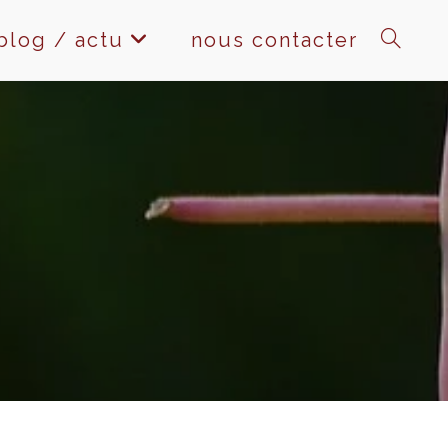
blog / actu
nous contacter
toggle
website
search