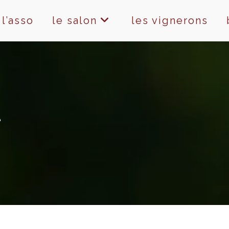
l’asso
le salon
les vignerons
e