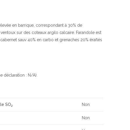
 élevée en barrique, correspondant à 30% de
entoux sur des coteaux argilo calcaire. Farandole est
cabernet sauv 40% en carbo et grenaches 20% éraflés
e déclaration : N/A).
 le SO
Non
2
Non