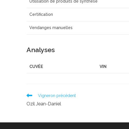
Utilisation de produits de synthèse
Certification
Vendanges manuelles
Analyses
CUVÉE
VIN
Read
Vigneron précédent
more
Ozil Jean-Daniel
articles