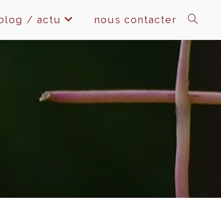
blog / actu
nous contacter
toggle
website
search