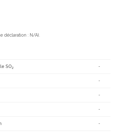
e déclaration : N/A).
 le SO
-
2
-
-
-
n
-