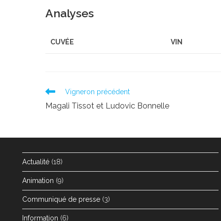
Analyses
CUVÉE
VIN
Read
Vigneron précédent
more
Magali Tissot et Ludovic Bonnelle
articles
Actualité
(18)
Animation
(9)
Communiqué de presse
(3)
Information
(6)