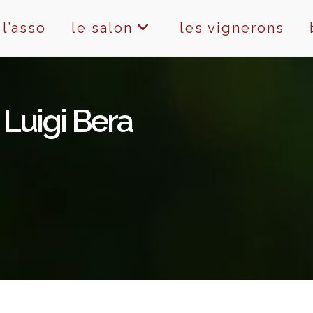
l’asso
le salon
les vignerons
 Luigi Bera