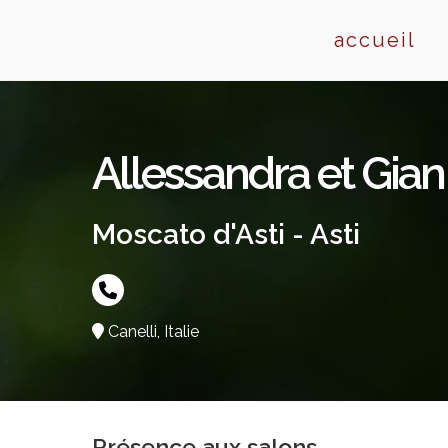
Skip
to
accueil
content
Allessandra et Gian
Moscato d'Asti - Asti
Canelli, Italie
Présence aux salons