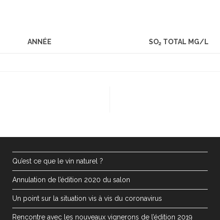
ANNÉE
SO
TOTAL MG/L
2
Qu’est ce que le vin naturel ?
Annulation de l’édition 2020 du salon
Un point sur la situation vis à vis du coronavirus
Rencontre avec les nouveaux vignerons de l’édition 2019