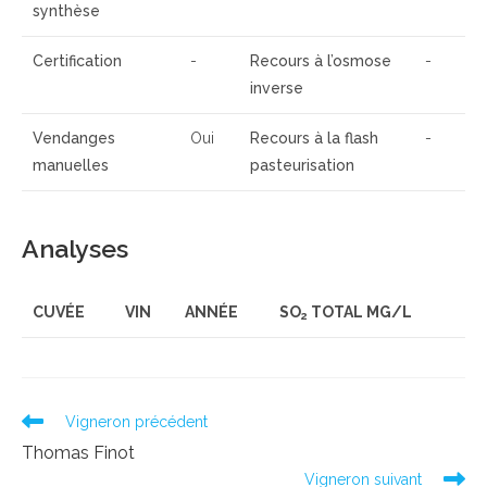
synthèse
Certification
-
Recours à l’osmose
-
inverse
Vendanges
Oui
Recours à la flash
-
manuelles
pasteurisation
Analyses
CUVÉE
VIN
ANNÉE
SO
TOTAL MG/L
2
Read
Vigneron précédent
more
Thomas Finot
articles
Vigneron suivant