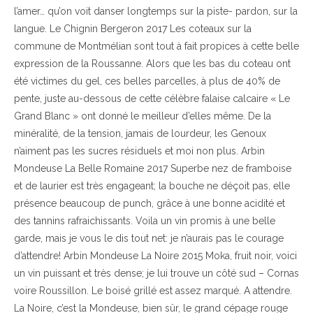
l’amer… qu’on voit danser longtemps sur la piste- pardon, sur la
langue. Le Chignin Bergeron 2017 Les coteaux sur la
commune de Montmélian sont tout à fait propices à cette belle
expression de la Roussanne. Alors que les bas du coteau ont
été victimes du gel, ces belles parcelles, à plus de 40% de
pente, juste au-dessous de cette célèbre falaise calcaire « Le
Grand Blanc » ont donné le meilleur d’elles même. De la
minéralité, de la tension, jamais de lourdeur, les Genoux
n’aiment pas les sucres résiduels et moi non plus. Arbin
Mondeuse La Belle Romaine 2017 Superbe nez de framboise
et de laurier est très engageant; la bouche ne déçoit pas, elle
présence beaucoup de punch, grâce à une bonne acidité et
des tannins rafraichissants. Voila un vin promis à une belle
garde, mais je vous le dis tout net: je n’aurais pas le courage
d’attendre! Arbin Mondeuse La Noire 2015 Moka, fruit noir, voici
un vin puissant et très dense; je lui trouve un côté sud – Cornas
voire Roussillon. Le boisé grillé est assez marqué. A attendre.
La Noire, c’est la Mondeuse, bien sûr, le grand cépage rouge