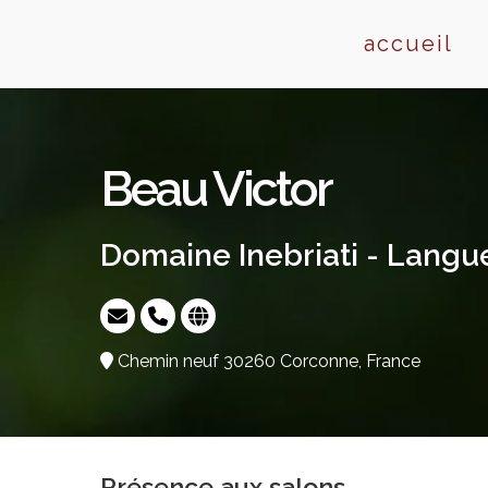
Skip
to
accueil
content
Beau Victor
Domaine Inebriati - Lang
Chemin neuf 30260 Corconne, France
Présence aux salons