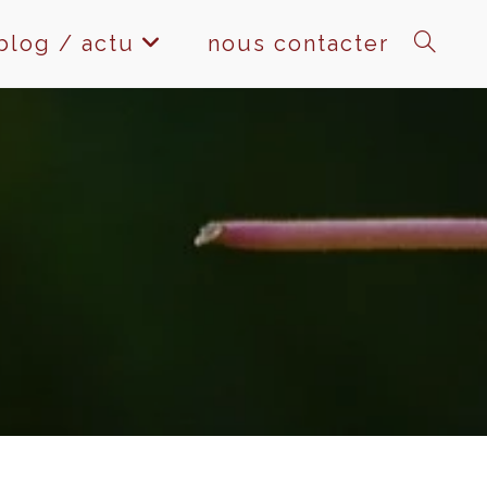
blog / actu
nous contacter
toggle
website
search