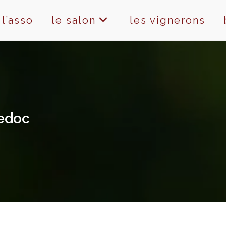
l’asso
le salon
les vignerons
uedoc