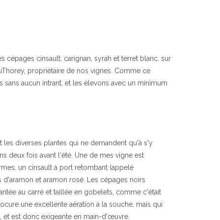
s cépages cinsault, carignan, syrah et terret blanc, sur
auThorey, propriétaire de nos vignes. Comme ce
ns sans aucun intrant, et les élevons avec un minimum
t les diverses plantes qui ne demandent qu'à s'y
ns deux fois avant l'été. Une de mes vigne est
formes, un cinsault à port retombant (appelé
es d'aramon et aramon rosé. Les cépages noirs
lantée au carré et taillée en gobelets, comme c'était
rocure une excellente aération à la souche, mais qui
), et est donc exigeante en main-d'œuvre.