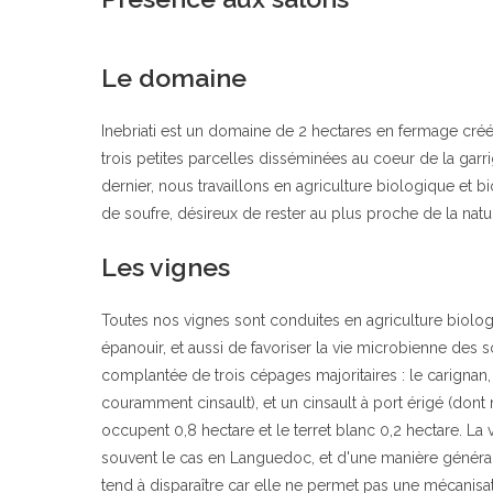
Le domaine
Inebriati est un domaine de 2 hectares en fermage créé e
trois petites parcelles disséminées au coeur de la ga
dernier, nous travaillons en agriculture biologique et
de soufre, désireux de rester au plus proche de la natur
Les vignes
Toutes nos vignes sont conduites en agriculture biolo
épanouir, et aussi de favoriser la vie microbienne des
complantée de trois cépages majoritaires : le carignan, 
couramment cinsault), et un cinsault à port érigé (do
occupent 0,8 hectare et le terret blanc 0,2 hectare. La v
souvent le cas en Languedoc, et d'une manière générale
tend à disparaître car elle ne permet pas une mécanisat