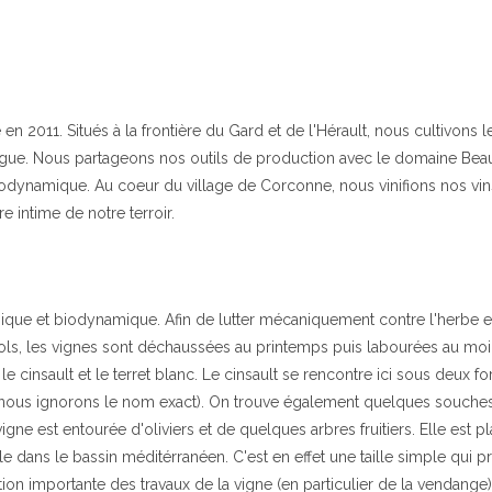
n 2011. Situés à la frontière du Gard et de l'Hérault, nous cultivons le
rrigue. Nous partageons nos outils de production avec le domaine Be
 biodynamique. Au coeur du village de Corconne, nous vinifions nos vi
e intime de notre terroir.
gique et biodynamique. Afin de lutter mécaniquement contre l'herbe e
 sols, les vignes sont déchaussées au printemps puis labourées au moi
le cinsault et le terret blanc. Le cinsault se rencontre ici sous deux 
nt nous ignorons le nom exact). On trouve également quelques souch
igne est entourée d'oliviers et de quelques arbres fruitiers. Elle est p
 dans le bassin méditérranéen. C'est en effet une taille simple qui p
ion importante des travaux de la vigne (en particulier de la vendange