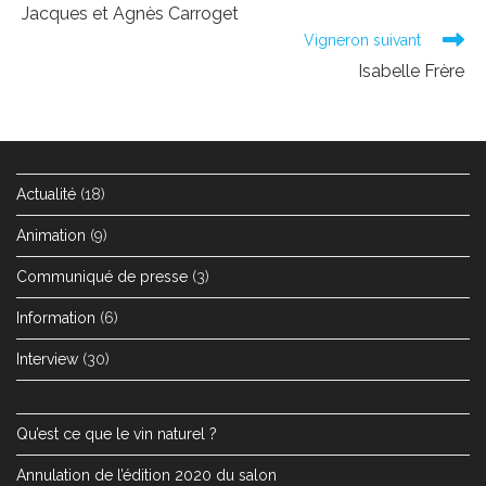
more
Jacques et Agnès Carroget
articles
Vigneron suivant
Isabelle Frère
Actualité
(18)
Animation
(9)
Communiqué de presse
(3)
Information
(6)
Interview
(30)
Qu’est ce que le vin naturel ?
Annulation de l’édition 2020 du salon