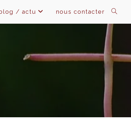
blog / actu
nous contacter
toggle
website
search