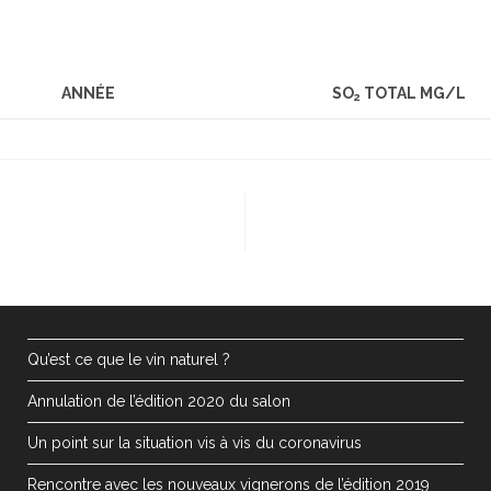
ANNÉE
SO
TOTAL MG/L
2
Qu’est ce que le vin naturel ?
Annulation de l’édition 2020 du salon
Un point sur la situation vis à vis du coronavirus
Rencontre avec les nouveaux vignerons de l’édition 2019