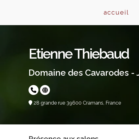
Skip
to
accueil
content
Etienne Thiebaud
Domaine des Cavarodes - 
28 grande rue 39600 Cramans, France
Présence aux salons