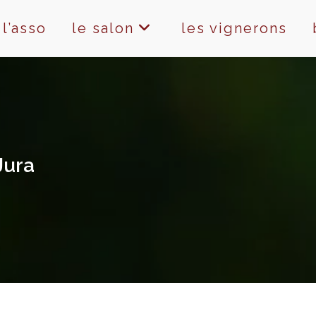
l’asso
le salon
les vignerons
Jura