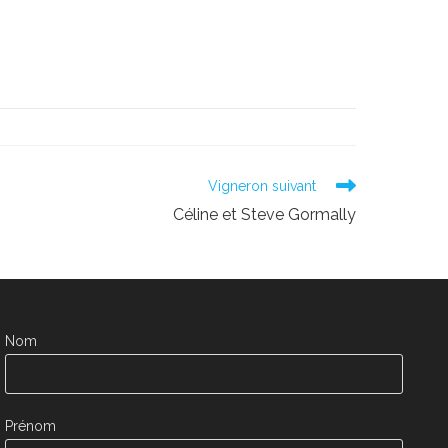
Vigneron suivant
Céline et Steve Gormally
Nom
Prénom