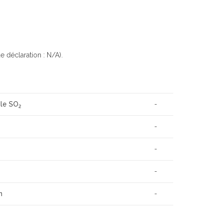
e déclaration : N/A).
 le SO
-
2
-
-
-
n
-