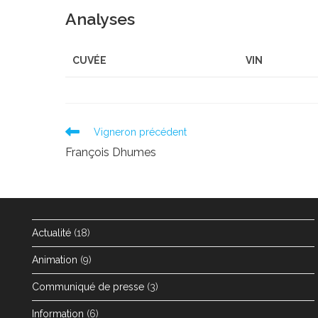
Analyses
CUVÉE
VIN
Read
Vigneron précédent
more
François Dhumes
articles
Actualité
(18)
Animation
(9)
Communiqué de presse
(3)
Information
(6)