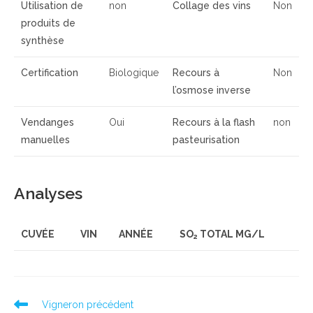
Utilisation de
non
Collage des vins
Non
produits de
synthèse
Certification
Biologique
Recours à
Non
l’osmose inverse
Vendanges
Oui
Recours à la flash
non
manuelles
pasteurisation
Analyses
CUVÉE
VIN
ANNÉE
SO
TOTAL MG/L
2
Read
Vigneron précédent