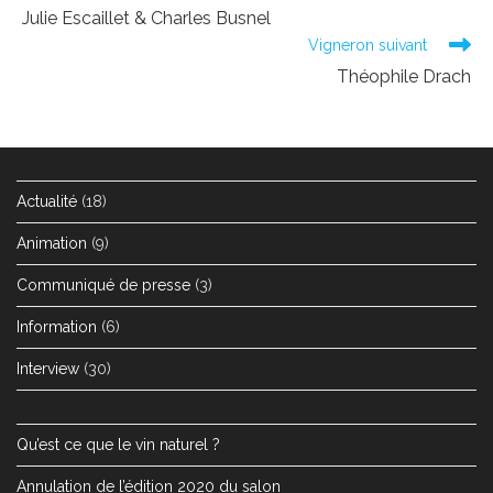
more
Julie Escaillet & Charles Busnel
articles
Vigneron suivant
Théophile Drach
Actualité
(18)
Animation
(9)
Communiqué de presse
(3)
Information
(6)
Interview
(30)
Qu’est ce que le vin naturel ?
Annulation de l’édition 2020 du salon