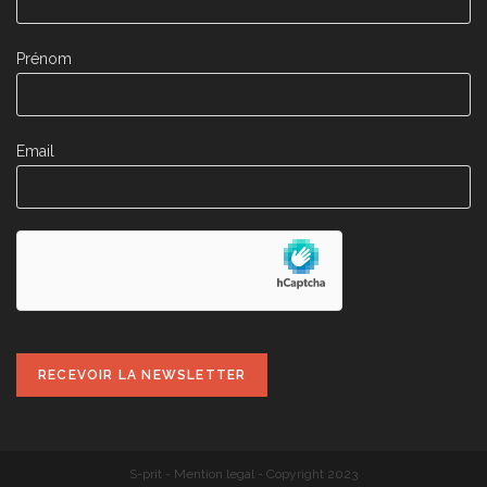
Prénom
Email
S-prit
-
Mention legal
- Copyright 2023