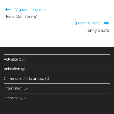
Read
Vigneron précédent
more
Jean-Marie Vergé
articles
Vigneron suivant
Fanny Sabre
Actualité
(18)
Animation
(9)
Communiqué de presse
(3)
Information
(6)
Interview
(30)