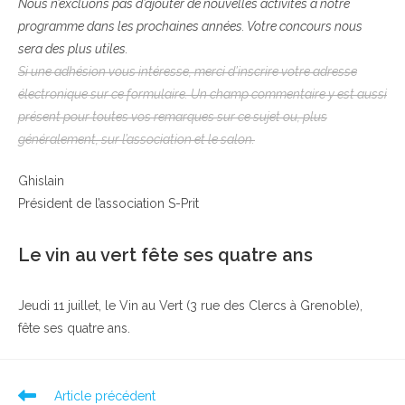
Nous n’excluons pas d’ajouter de nouvelles activités à notre
programme dans les prochaines années. Votre concours nous
sera des plus utiles.
Si une adhésion vous intéresse, merci d’inscrire votre adresse
électronique sur ce formulaire. Un champ commentaire y est aussi
présent pour toutes vos remarques sur ce sujet ou, plus
généralement, sur l’association et le salon.
Ghislain
Président de l’association S-Prit
Le vin au vert fête ses quatre ans
Jeudi 11 juillet, le Vin au Vert (3 rue des Clercs à Grenoble),
fête ses quatre ans.
Read
Article précédent