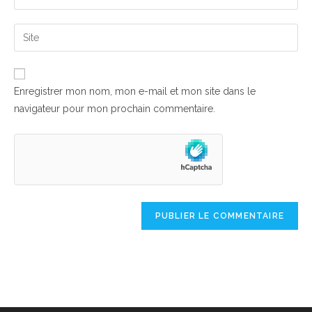
or
your
username
email
Saisir
to
address
l’URL
comment
to
de
comment
votre
Enregistrer mon nom, mon e-mail et mon site dans le
site
navigateur pour mon prochain commentaire.
(facultatif)