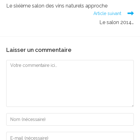
more
Le sixième salon des vins naturels approche
articles
Article suivant
Le salon 2014…
Laisser un commentaire
Comment
Enter
your
name
Enter