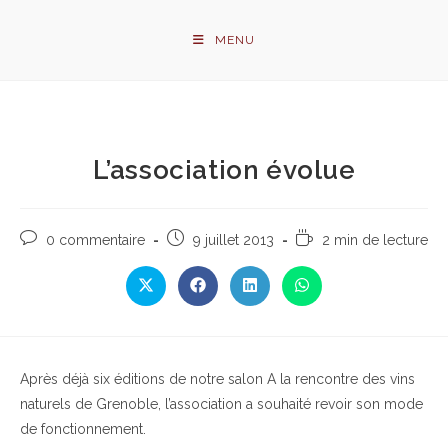
Skip
to
MENU
content
L’association évolue
Commentaires
Publication
Temps
0 commentaire
9 juillet 2013
2 min de lecture
de
publiée :
de
la
lecture :
Ouvrir
Ouvrir
Ouvrir
Ouvrir
publication :
dans
dans
dans
dans
une
une
une
une
autre
autre
autre
autre
fenêtre
fenêtre
fenêtre
fenêtre
Après déjà six éditions de notre salon A la rencontre des vins
naturels de Grenoble, l’association a souhaité revoir son mode
de fonctionnement.