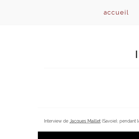
Skip
to
accueil
content
Interview de
Jacques Maillet
(Savoie), pendant 