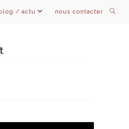
blog / actu
nous contacter
toggle
website
t
search