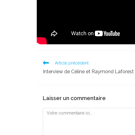
Read
Article précédent
more
Interview de Céline et Raymond Laforest
articles
Laisser un commentaire
Comment