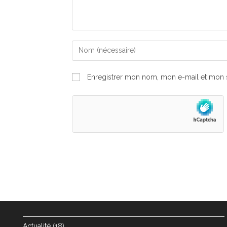
Enter
your
name
Enregistrer mon nom, mon e-mail et mon s
or
username
to
comment
Actualité
(18)