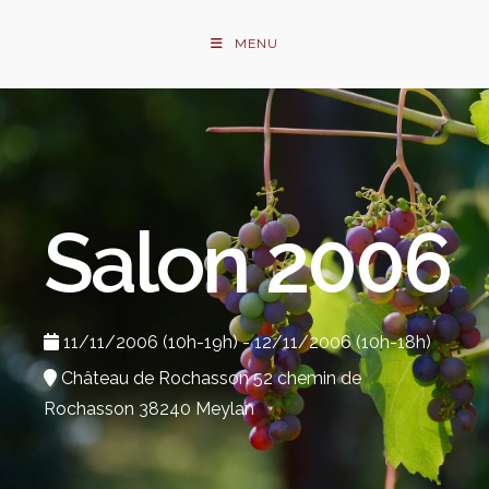
Skip
to
MENU
content
Salon 2006
11/11/2006 (10h-19h) - 12/11/2006 (10h-18h)
Château de Rochasson 52 chemin de
Rochasson 38240 Meylan