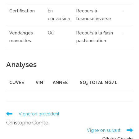
Certification
En
Recours à
-
conversion
l’osmose inverse
Vendanges
Oui
Recours à la flash
-
manuelles
pasteurisation
Analyses
CUVÉE
VIN
ANNÉE
SO
TOTAL MG/L
2
Read
Vigneron précédent
more
Christophe Comte
articles
Vigneron suivant