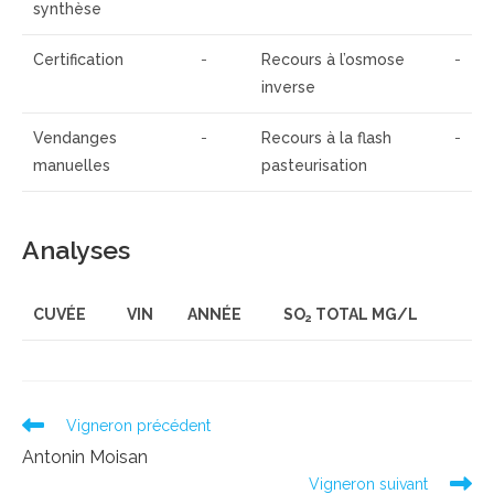
synthèse
Certification
-
Recours à l’osmose
-
inverse
Vendanges
-
Recours à la flash
-
manuelles
pasteurisation
Analyses
CUVÉE
VIN
ANNÉE
SO
TOTAL MG/L
2
Read
Vigneron précédent
more
Antonin Moisan
articles
Vigneron suivant