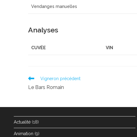
Vendanges manuelles
Analyses
CUVÉE
VIN
Read
Vigneron précédent
more
Le Bars Romain
articles
Actualité
(18)
Animation
(9)