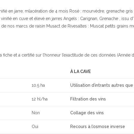
ié en jarre, mlacération de 4 mois Rosé : mourvèdre, grenache gris Pa
vinifié en cuve et élevé en jarres Angels : Carignan, Grenache , issu d'
 de nos marcs de raisin Musact de Rivesaltes : Muscat petits grains m
a fiche et a certifié sur l’honneur l’exactitude de ces données (Année d
À LA CAVE
10.5 ha
Utilisation d’intrants autres que
12 hl/ha
Filtration des vins
Non
Collage des vins
Oui
Recours à l’osmose inverse