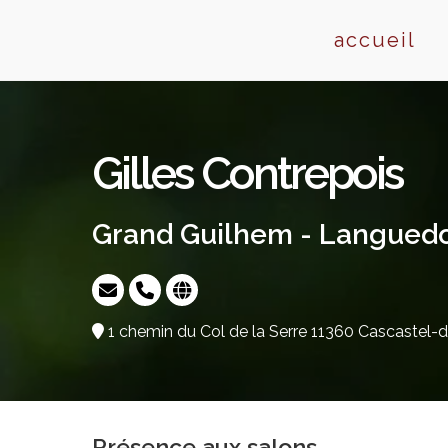
Skip
to
accueil
content
Gilles Contrepois
Grand Guilhem - Langued
1 chemin du Col de la Serre 11360 Cascastel-d
Présence aux salons