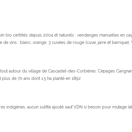
 vin bio certifiés depuis 2004 et naturels : vendanges manuelles en cag
e de vins : blanc, orange, 3 cuvées de rouge (cuve, jarre et barrique)
x tout autour du village de Cascastel-des-Corbières. Cépages Carignan
 plus de 70 ans dont 1,5 ha planté en 1892
ures indigènes, aucun sulfite ajouté sauf VDN si besoin pour mutage