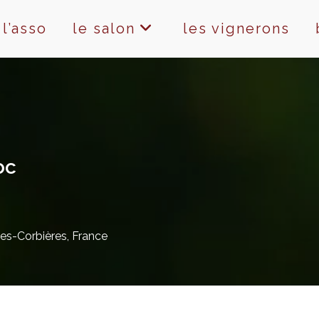
l’asso
le salon
les vignerons
oc
es-Corbières, France