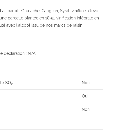
s pareil : Grenache, Carignan, Syrah vinifié et élevé
une parcelle plantée en 1892, vinification intégrale en
uté avec l'alcool issu de nos marcs de raisin
e déclaration : N/A).
 le SO
Non
2
Oui
Non
-