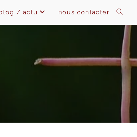
blog / actu
nous contacter
toggle
website
search