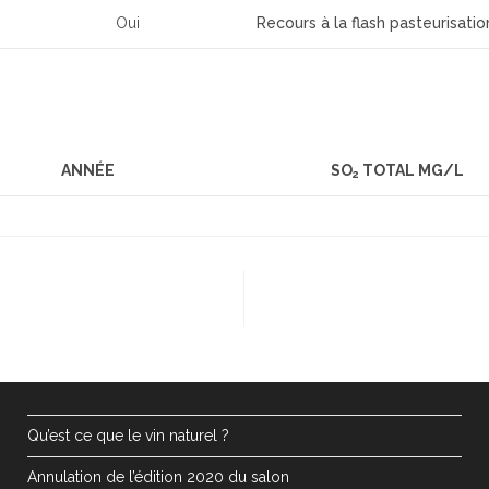
Oui
Recours à la flash pasteurisatio
ANNÉE
SO
TOTAL MG/L
2
Qu’est ce que le vin naturel ?
Annulation de l’édition 2020 du salon