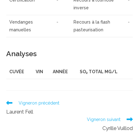
Certification
-
Recours à l’osmose
-
inverse
Vendanges
-
Recours à la flash
-
manuelles
pasteurisation
Analyses
CUVÉE
VIN
ANNÉE
SO
TOTAL MG/L
2
Read
Vigneron précédent
more
Laurent Fell
articles
Vigneron suivant
Cyrille Vuillod