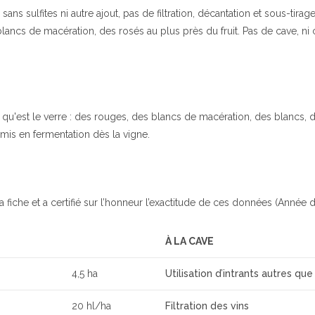
ns sulfites ni autre ajout, pas de filtration, décantation et sous-tirage 
ncs de macération, des rosés au plus près du fruit. Pas de cave, ni cuv
 qu'est le verre : des rouges, des blancs de macération, des blancs, de
t mis en fermentation dès la vigne.
a fiche et a certifié sur l’honneur l’exactitude de ces données (Année d
À LA CAVE
4,5 ha
Utilisation d’intrants autres que
20 hl/ha
Filtration des vins