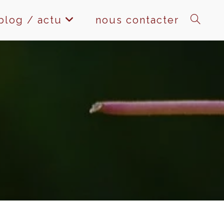
blog / actu
nous contacter
toggle
website
search