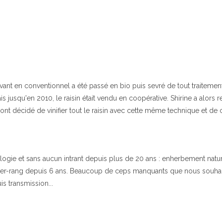
ant en conventionnel a été passé en bio puis sevré de tout traitement
is jusqu'en 2010, le raisin était vendu en coopérative. Shirine a alors
 ont décidé de vinifier tout le raisin avec cette même technique et d
e et sans aucun intrant depuis plus de 20 ans : enherbement naturel, p
n inter-rang depuis 6 ans. Beaucoup de ceps manquants que nous souha
s transmission...