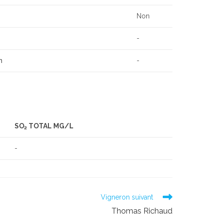
Non
-
n
-
SO
TOTAL MG/L
2
-
Vigneron suivant
Thomas Richaud