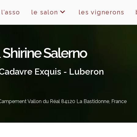
l’asso
le salon
les vignerons
 Shirine Salerno
Cadavre Exquis - Luberon
mpement Vallon du Réal 84120 La Bastidonne, France