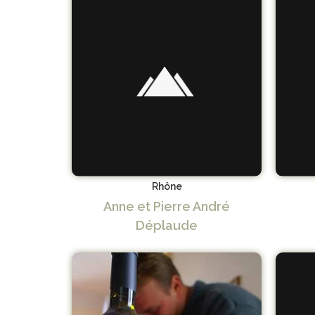
Rhône
Anne et Pierre André
Déplaude