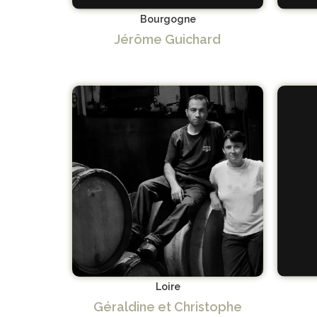
Bourgogne
Jérôme Guichard
Loire
Géraldine et Christophe