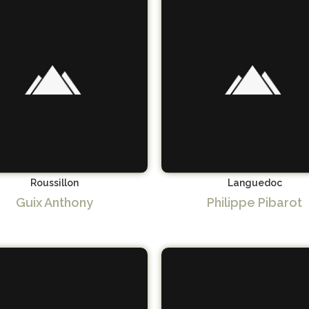
Roussillon
Languedoc
Guix Anthony
Philippe Pibarot