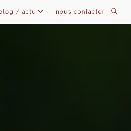
blog / actu
nous contacter
toggle
website
search