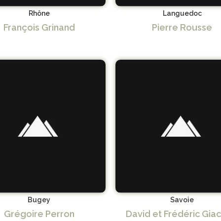
Rhône
Languedoc
François Grinand
Pierre Rousse
Bugey
Savoie
Grégoire Perron
David et Frédéric Gia