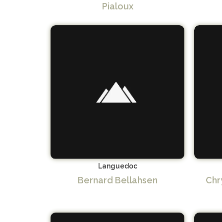
Pialoux
Languedoc
Bernard Bellahsen
Chry