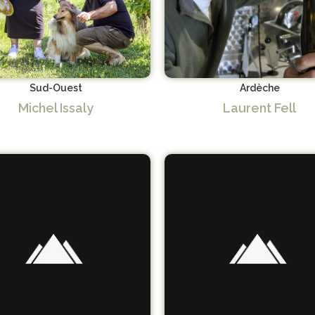
Sud-Ouest
Ardèche
Michel Issaly
Laurent Fell