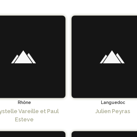
Rhône
Languedoc
stelle Vareille et Paul
Julien Peyras
Esteve