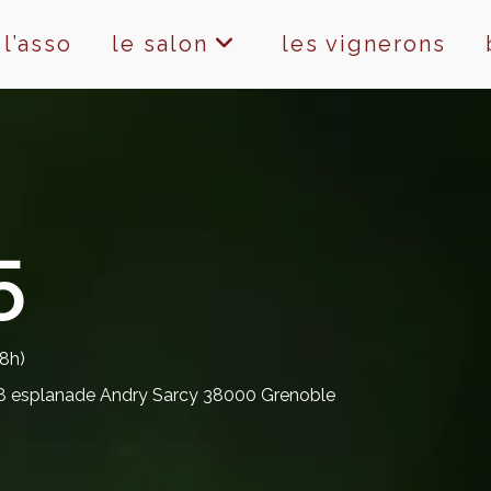
l’asso
le salon
les vignerons
5
8h)
 8 esplanade Andry Sarcy 38000 Grenoble