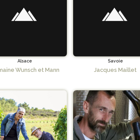
Alsace
Savoie
aine Wunsch et Mann
Jacques Maillet