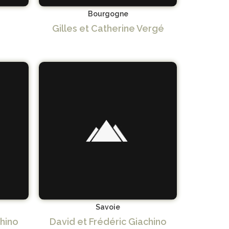
Bourgogne
Gilles et Catherine Vergé
Savoie
chino
David et Frédéric Giachino