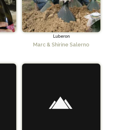
Luberon
Marc & Shirine Salerno