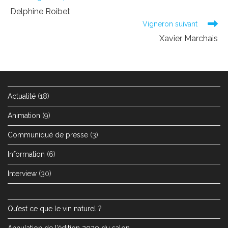
more
Delphine Roibet
articles
Vigneron suivant
Xavier Marchais
Actualité
(18)
Animation
(9)
Communiqué de presse
(3)
Information
(6)
Interview
(30)
Qu’est ce que le vin naturel ?