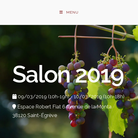
Skip
to
MENU
content
Salon 2019
09/03/2019 (10h-19h) - 10/03/2019 (10h-18h)
Espace Robert Fiat 6 avenue de la Monta
38120 Saint-Égrève