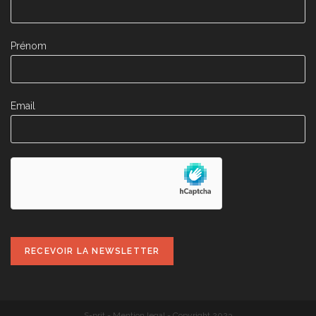
Prénom
Email
S-prit
-
Mention legal
- Copyright 2023