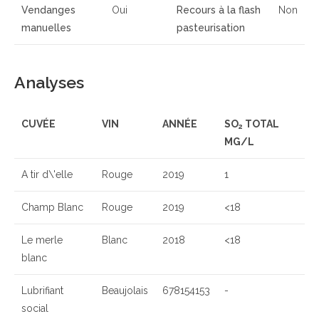
Vendanges
Oui
Recours à la flash
Non
manuelles
pasteurisation
Analyses
CUVÉE
VIN
ANNÉE
SO
TOTAL
2
MG/L
A tir d\'elle
Rouge
2019
1
Champ Blanc
Rouge
2019
<18
Le merle
Blanc
2018
<18
blanc
Lubrifiant
Beaujolais
678154153
-
social