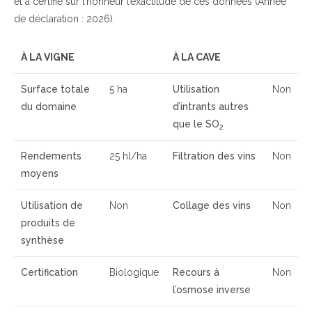
et a certifié sur l’honneur l’exactitude de ces données (Année
de déclaration : 2026).
À LA VIGNE
À LA CAVE
Surface totale
5 ha
Utilisation
Non
du domaine
d’intrants autres
que le SO
2
Rendements
25 hl/ha
Filtration des vins
Non
moyens
Utilisation de
Non
Collage des vins
Non
produits de
synthèse
Certification
Biologique
Recours à
Non
l’osmose inverse