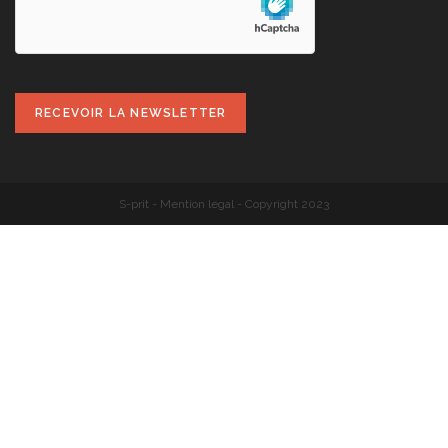
S-prit
-
Mention legal
- Copyright 2023