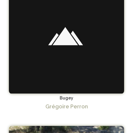
Bugey
Grégoire Perron