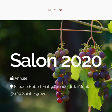
Skip
to
MENU
content
Salon 2020
Annulé
Espace Robert Fiat 9 avenue de la Monta
38120 Saint-Égrève