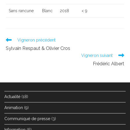
Sans rancune
Blanc
2018
< 9
Read
Vigneron précédent
more
Sylvain Respaut & Olivier Cros
articles
Vigneron suivant
Frédéric Albert
Actualité
(18)
Animation
(9)
Communiqué de presse
(3)
Information
(6)