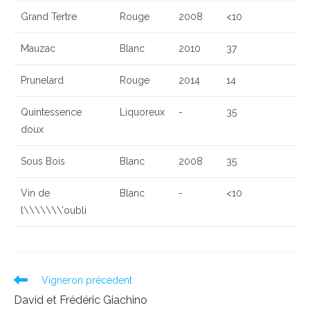
Grand Tertre
Rouge
2008
<10
Mauzac
Blanc
2010
37
Prunelard
Rouge
2014
14
Quintessence
Liquoreux
-
35
doux
Sous Bois
Blanc
2008
35
Vin de
Blanc
-
<10
l\\\\\\\'oubli
Read
Vigneron précédent
more
David et Frédéric Giachino
articles