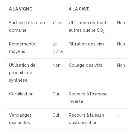
À LA VIGNE
À LA CAVE
Surface totale du
12 ha
Utilisation d’intrants
Non
domaine
autres que le SO
2
Rendements
20
Filtration des vins
Non
moyens
hl/ha
Utilisation de
Non
Collage des vins
Non
produits de
synthèse
Certification
Oui
Recours à l’osmose
-
inverse
Vendanges
Oui
Recours à la flash
-
manuelles
pasteurisation