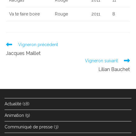
Va te faire boire
Rouge
2011
8
Read
Vigneron précédent
more
Jacques Maillet
articles
Vigneron suivant
Lilian Bauchet
Actualité
(18)
Animation
(9)
Communiqué de presse
(3)