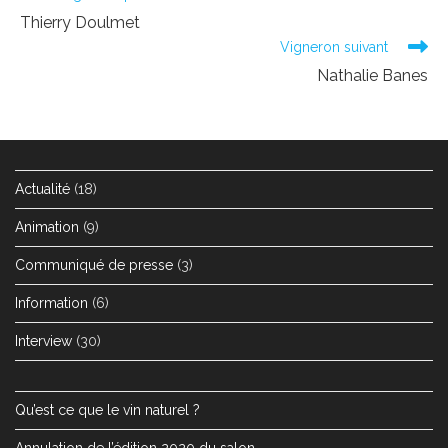
more
Thierry Doulmet
articles
Vigneron suivant
Nathalie Banes
Actualité
(18)
Animation
(9)
Communiqué de presse
(3)
Information
(6)
Interview
(30)
Qu’est ce que le vin naturel ?