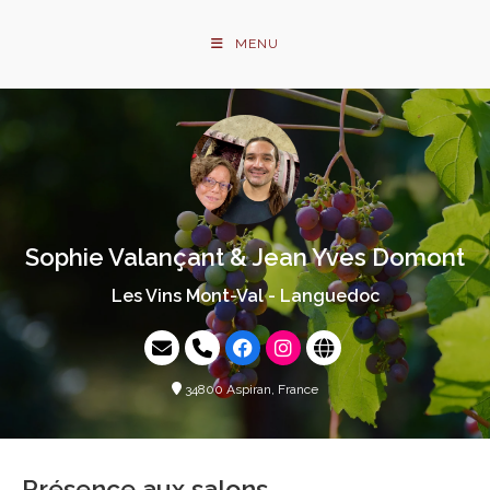
Skip
to
MENU
content
Sophie Valançant & Jean Yves Domont
Les Vins Mont-Val - Languedoc
34800 Aspiran, France
Présence aux salons