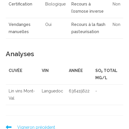
Certification
Biologique
Recours à
Non
l’osmose inverse
Vendanges
Oui
Recours à la flash
Non
manuelles
pasteurisation
Analyses
CUVÉE
VIN
ANNÉE
SO
TOTAL
2
MG/L
Lin vins Mont-
Languedoc
636415622
-
Val
Read
Vigneron précédent