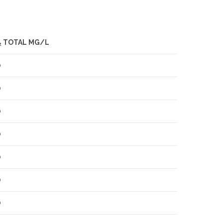
TOTAL MG/L
2
0
0
0
0
0
0
0