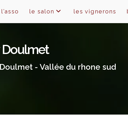
l’asso
le salon
les vignerons
y Doulmet
Doulmet - Vallée du rhone sud