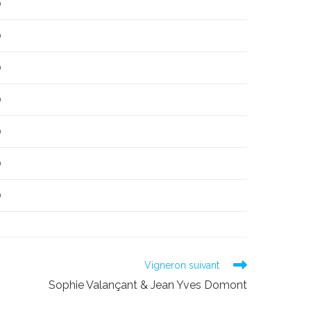
0
0
0
0
0
0
0
Vigneron suivant
Sophie Valançant & Jean Yves Domont