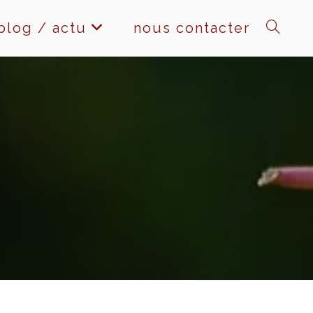
blog / actu
nous contacter
toggle
website
search