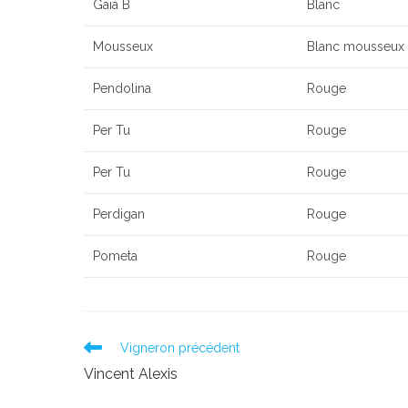
Gaia B
Blanc
Mousseux
Blanc mousseux
Pendolina
Rouge
Per Tu
Rouge
Per Tu
Rouge
Perdigan
Rouge
Pometa
Rouge
Read
Vigneron précédent
more
Vincent Alexis
articles