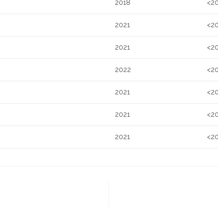
2018
<2
2021
<2
2021
<2
2022
<2
2021
<2
2021
<2
2021
<2