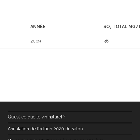
ANNÉE
SO
TOTAL MG/
2
2009
36
Qu’est ce que le vin naturel ?
Annulation de l’édition 2020 du salon