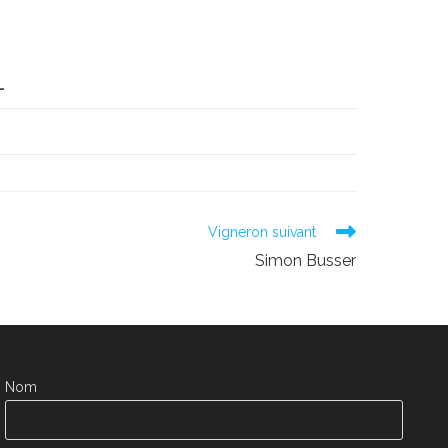
L
Vigneron suivant
Simon Busser
Nom