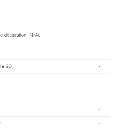
e déclaration : N/A).
 le SO
-
2
-
-
-
n
-