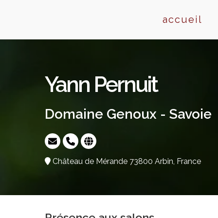
Skip
to
accueil
content
Yann Pernuit
Domaine Genoux - Savoie
Château de Mérande 73800 Arbin, France
Présence aux salons