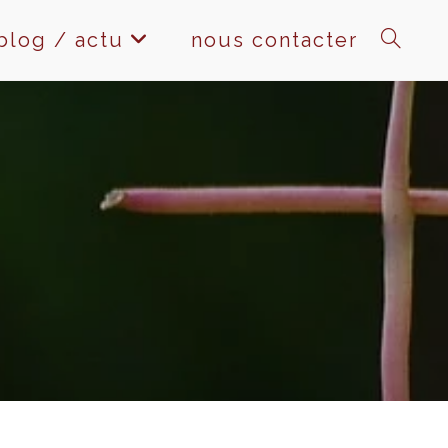
blog / actu
nous contacter
toggle
website
search