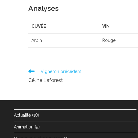
Analyses
CUVÉE
VIN
Arbin
Rouge
Read
Vigneron précédent
more
Céline Laforest
articles
Actualité
(18)
Animation
(9)