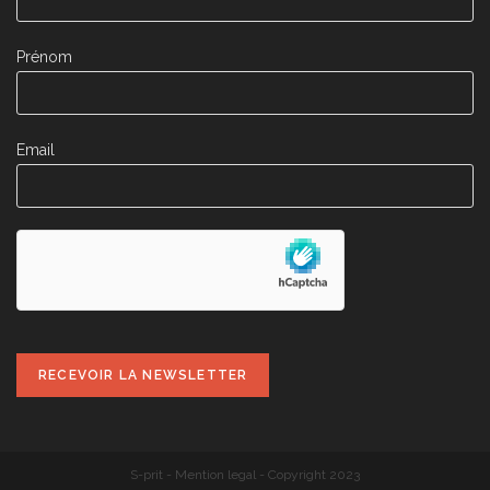
Prénom
Email
S-prit
-
Mention legal
- Copyright 2023