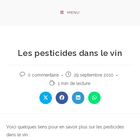
Skip
to
MENU
content
Les pesticides dans le vin
Commentaires
Publication
0 commentaire
29 septembre 2010
de
publiée :
Temps
1 min de lecture
la
de
publication :
lecture :
Ouvrir
Ouvrir
Ouvrir
Ouvrir
dans
dans
dans
dans
une
une
une
une
autre
autre
autre
autre
fenêtre
fenêtre
fenêtre
fenêtre
Voici quelques liens pour en savoir plus sur les pesticides
dans le vin :