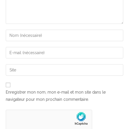
Enter
your
name
Enter
or
your
username
email
Saisir
to
address
l’URL
comment
to
de
comment
votre
Enregistrer mon nom, mon e-mail et mon site dans le
site
navigateur pour mon prochain commentaire.
(facultatif)