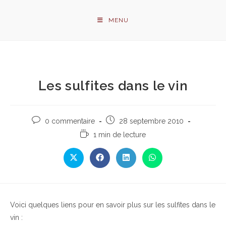
Skip
to
MENU
content
Les sulfites dans le vin
Commentaires
Publication
0 commentaire
28 septembre 2010
de
publiée :
Temps
1 min de lecture
la
de
publication :
lecture :
Ouvrir
Ouvrir
Ouvrir
Ouvrir
dans
dans
dans
dans
une
une
une
une
autre
autre
autre
autre
fenêtre
fenêtre
fenêtre
fenêtre
Voici quelques liens pour en savoir plus sur les sulfites dans le
vin :