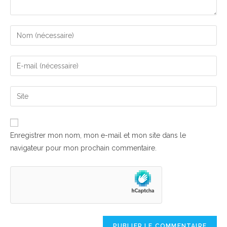
Enter
your
name
Enter
or
your
username
email
Saisir
to
address
l’URL
comment
to
de
comment
votre
Enregistrer mon nom, mon e-mail et mon site dans le
site
navigateur pour mon prochain commentaire.
(facultatif)